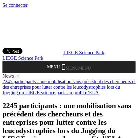
Se connecter
LIEGE Science Park
LIEGE Science Park
MENU
MENU
News
»
2245 participants : une mobilisation sans précédent des chercheurs et
des entreprises pour lutter contre les leucodystrophies lors du
Jogging du LIEGE science park, au profit d’ELA
2245 participants : une mobilisation sans
précédent des chercheurs et des
entreprises pour lutter contre les
leucodystrophies lors du Jogging du