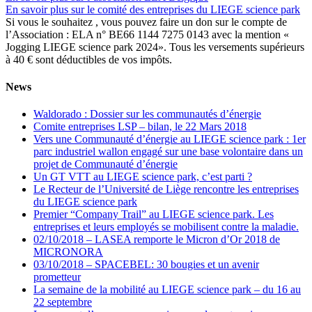
En savoir plus sur le comité des entreprises du LIEGE science park
Si vous le souhaitez , vous pouvez faire un don sur le compte de
l’Association : ELA n° BE66 1144 7275 0143 avec la mention «
Jogging LIEGE science park 2024». Tous les versements supérieurs
à 40 € sont déductibles de vos impôts.
News
Waldorado : Dossier sur les communautés d’énergie
Comite entreprises LSP – bilan, le 22 Mars 2018
Vers une Communauté d’énergie au LIEGE science park : 1er
parc industriel wallon engagé sur une base volontaire dans un
projet de Communauté d’énergie
Un GT VTT au LIEGE science park, c’est parti ?
Le Recteur de l’Université de Liège rencontre les entreprises
du LIEGE science park
Premier “Company Trail” au LIEGE science park. Les
entreprises et leurs employés se mobilisent contre la maladie.
02/10/2018 – LASEA remporte le Micron d’Or 2018 de
MICRONORA
03/10/2018 – SPACEBEL: 30 bougies et un avenir
prometteur
La semaine de la mobilité au LIEGE science park – du 16 au
22 septembre