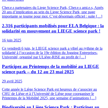
Cher.e.s partenaires du Liege Science Park, Cher.e.s ami.e.s, Après
20 ans d’implication au sein du Liege Science Park, une page
importante se tourne pour moi. C’est désormais officiel : suite […]
2.316 participants mobilisés pour ELA Belgique : la
solidarité en mouvement au LIEGE science park !
16 juin 2025
Ce vendredi 6 juin, le LIEGE science park a vibré au rythme de la
solidarité à l’occasion de la 19e édition du Jogging Entreprises-
Université, organisé par ULiège-RISE au profit de […]
Participez au Printemps de la mobilité au LIEGE
science park – du 12 au 23 mai 2025
29 avril 2025
Cette année le Liège Science Park est heureux de s’associer au
CHU de Liège et à l’Université de Liège pour coorganiser le
Printemps de la Mobilité 2025, une semaine d’animations […]
Biodiversité au Liège Science Park : Participez au