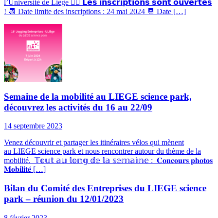
l’Université de Liège 🏃‍♂️ 𝗟𝗲𝘀 𝗶𝗻𝘀𝗰𝗿𝗶𝗽𝘁𝗶𝗼𝗻𝘀 𝘀𝗼𝗻𝘁 𝗼𝘂𝘃𝗲𝗿𝘁𝗲𝘀
! 📆 Date limite des inscriptions : 24 mai 2024 📆 Date […]
Semaine de la mobilité au LIEGE science park,
découvrez les activités du 16 au 22/09
14 septembre 2023
Venez découvrir et partager les itinéraires vélos qui mènent
au LIEGE science park et nous rencontrer autour du thème de la
mobilité. 𝕋𝕠𝕦𝕥 𝕒𝕦 𝕝𝕠𝕟𝕘 𝕕𝕖 𝕝𝕒 𝕤𝕖𝕞𝕒𝕚𝕟𝕖 : 𝐂𝐨𝐧𝐜𝐨𝐮𝐫𝐬 𝐩𝐡𝐨𝐭𝐨𝐬
𝐌𝐨𝐛𝐢𝐥𝐢𝐭𝐞́ […]
Bilan du Comité des Entreprises du LIEGE science
park – réunion du 12/01/2023
8 février 2023