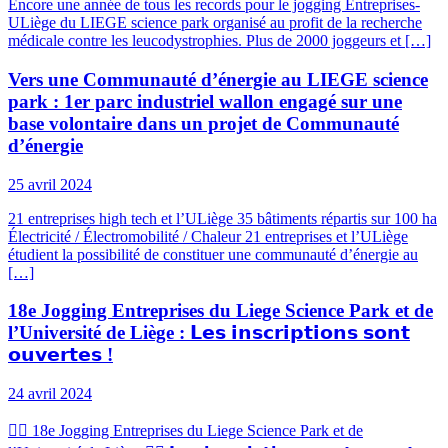
Encore une année de tous les records pour le jogging Entreprises-
ULiège du LIEGE science park organisé au profit de la recherche
médicale contre les leucodystrophies. Plus de 2000 joggeurs et […]
Vers une Communauté d’énergie au LIEGE science
park : 1er parc industriel wallon engagé sur une
base volontaire dans un projet de Communauté
d’énergie
25 avril 2024
21 entreprises high tech et l’ULiège 35 bâtiments répartis sur 100 ha
Électricité / Électromobilité / Chaleur 21 entreprises et l’ULiège
étudient la possibilité de constituer une communauté d’énergie au
[…]
18e Jogging Entreprises du Liege Science Park et de
l’Université de Liège : 𝗟𝗲𝘀 𝗶𝗻𝘀𝗰𝗿𝗶𝗽𝘁𝗶𝗼𝗻𝘀 𝘀𝗼𝗻𝘁
𝗼𝘂𝘃𝗲𝗿𝘁𝗲𝘀 !
24 avril 2024
🏃‍♀️ 18e Jogging Entreprises du Liege Science Park et de