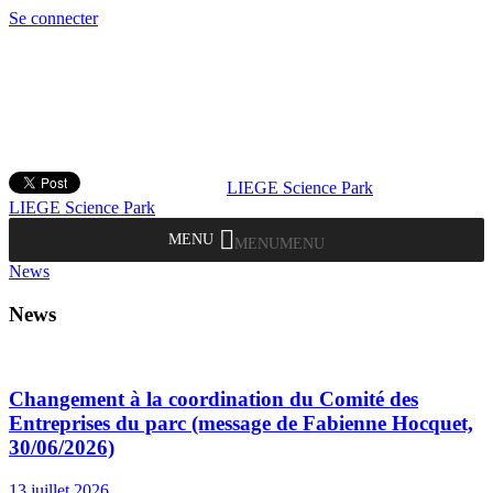
Se connecter
LIEGE Science Park
LIEGE Science Park
MENU
MENU
News
News
Changement à la coordination du Comité des
Entreprises du parc (message de Fabienne Hocquet,
30/06/2026)
13 juillet 2026