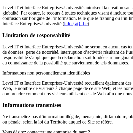
Level IT et Interface Entreprises-Université autorisent la création sans
globalité. Par contre, le recours à toutes techniques visant à inclure to
confusion sur l’origine de l’information, telle que le framing ou l’in-l
Interface Entreprises-Université (
info {at} .be
)
Limitation de responsabilité
Level IT et Interface Entreprises-Université ne seront en aucun cas t
de données, perte de notoriété, interruption d’activité) résultant de l’u
responsabilité s’applique que la réclamation soit fondée sur une garanti
eu connaissance de la possibilité que surviennent de tels dommages.
Informations non personnellement identifiables
Level IT et Interface Entreprises-Université recueillent également des 
Web, le nombre de visiteurs à chaque page de ce site Web, et les noms 
comprendre comment nos visiteurs utilisent ce site Web afin que nous 
Informations transmises
Ne transmettez pas d’information illégale, menaçante, diffamatoire, o
ou pénale, selon la loi du Territoire auquel ce Site se réfère.
Vous désirez contacter une entreprise du parc ?