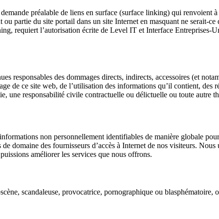
 demande préalable de liens en surface (surface linking) qui renvoient à 
ut ou partie du site portail dans un site Internet en masquant ne serait-c
ining, requiert l’autorisation écrite de Level IT et Interface Entreprises-
enues responsables des dommages directs, indirects, accessoires (et not
sage de ce site web, de l’utilisation des informations qu’il contient, des r
e, une responsabilité civile contractuelle ou délictuelle ou toute autre t
informations non personnellement identifiables de manière globale pour s
de domaine des fournisseurs d’accès à Internet de nos visiteurs. Nous u
puissions améliorer les services que nous offrons.
bscène, scandaleuse, provocatrice, pornographique ou blasphématoire, ou