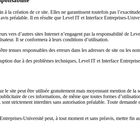
sponsabilité
n à la création de ce site. Elles ne garantissent toutefois pas l’exactitu
avis préalable. Il en résulte que Level IT et Interface Entreprises-Univer
sateurs vers d’autres sites Internet n’engagent pas la responsabilité de Le
lisateur. Il se conformera à leurs conditions d’utilisation.
être tenues responsables des erreurs dans les adresses de site ou les no
rruption due à des problèmes techniques, Level IT et Interface Entreprises
t sur le site peut être utilisée gratuitement mais moyennant mention de l
ublicitaire de ces informations, de même que toutes formes d’utilisation 
 sont strictement interdites sans autorisation préalable. Toute demande en
 Entreprises-Université peut, à tout moment et sans préavis, mettre fin a