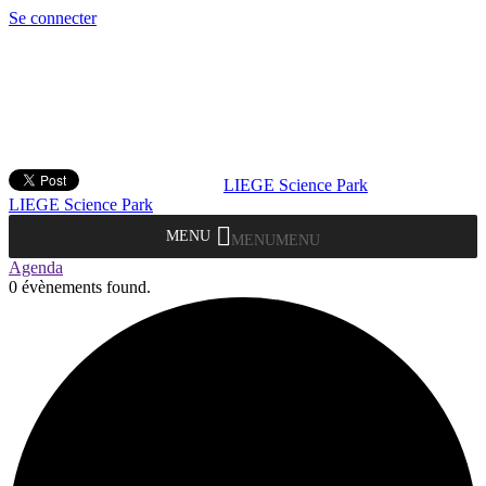
Se connecter
LIEGE Science Park
LIEGE Science Park
MENU
MENU
Agenda
0 évènements found.