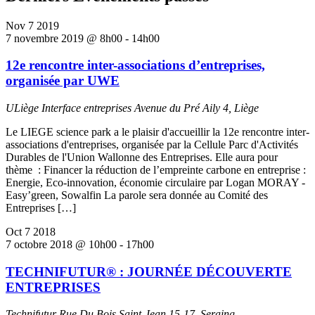
Nov
7
2019
7 novembre 2019 @ 8h00
-
14h00
12e rencontre inter-associations d’entreprises,
organisée par UWE
ULiège Interface entreprises
Avenue du Pré Aily 4, Liège
Le LIEGE science park a le plaisir d'accueillir la 12e rencontre inter-
associations d'entreprises, organisée par la Cellule Parc d'Activités
Durables de l'Union Wallonne des Entreprises. Elle aura pour
thème : Financer la réduction de l’empreinte carbone en entreprise :
Energie, Eco-innovation, économie circulaire par Logan MORAY -
Easy’green, Sowalfin La parole sera donnée au Comité des
Entreprises […]
Oct
7
2018
7 octobre 2018 @ 10h00
-
17h00
TECHNIFUTUR® : JOURNÉE DÉCOUVERTE
ENTREPRISES
Technifutur
Rue Du Bois Saint-Jean 15-17, Seraing