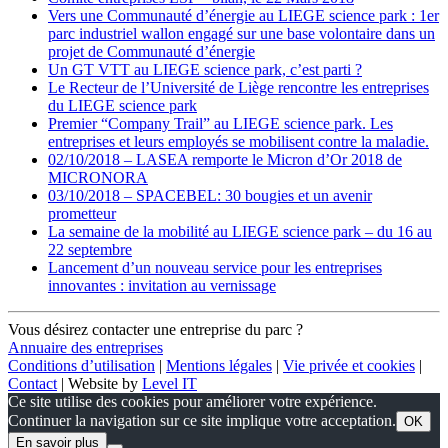
Vers une Communauté d’énergie au LIEGE science park : 1er
parc industriel wallon engagé sur une base volontaire dans un
projet de Communauté d’énergie
Un GT VTT au LIEGE science park, c’est parti ?
Le Recteur de l’Université de Liège rencontre les entreprises
du LIEGE science park
Premier “Company Trail” au LIEGE science park. Les
entreprises et leurs employés se mobilisent contre la maladie.
02/10/2018 – LASEA remporte le Micron d’Or 2018 de
MICRONORA
03/10/2018 – SPACEBEL: 30 bougies et un avenir
prometteur
La semaine de la mobilité au LIEGE science park – du 16 au
22 septembre
Lancement d’un nouveau service pour les entreprises
innovantes : invitation au vernissage
Vous désirez contacter une entreprise du parc ?
Annuaire des entreprises
Conditions d’utilisation
|
Mentions légales
|
Vie privée et cookies
|
Contact
| Website by
Level IT
Ce site utilise des cookies pour améliorer votre expérience.
Continuer la navigation sur ce site implique votre acceptation.
OK
En savoir plus