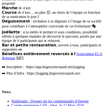
propriété
𝗠𝗮𝗿𝗰𝗵𝗲 de 4 km
𝗖𝗼𝘂𝗿𝘀𝗲 de 6 km… ou plus 😊, au choix de l’équipe en fonction
de sa motivation le jour J
𝗗𝗲́𝗴𝘂𝗶𝘀𝗲𝗺𝗲𝗻𝘁 : invitation à se déguiser à l’image de sa société
pour contribuer à l’atmosphère conviviale de cet événement 🎭
𝗝𝗼𝗲̈𝗹𝗹𝗲𝘁𝘁𝗲 : si la météo le permet et sous conditions, possibilité
offerte à quelques malades de découvrir le parcours, portés par une
équipe de 6 participants qui se relayent.
𝗕𝗮𝗿 𝗲𝘁 𝗽𝗲𝘁𝗶𝘁𝗲 𝗿𝗲𝘀𝘁𝗮𝘂𝗿𝗮𝘁𝗶𝗼𝗻, ouverts à tous, participants et
supporters 🌭
𝗕𝗲́𝗻𝗲́𝗳𝗶𝗰𝗲𝘀 𝗲𝗻𝘁𝗶𝗲̀𝗿𝗲𝗺𝗲𝗻𝘁 𝗿𝗲𝘃𝗲𝗿𝘀𝗲́𝘀 𝗮̀ 𝗹’
Association ELA
Belgique
🙌🏻
➡️ Inscription : https://app.liegesciencepark.net/jogging
➡️ Plus d’infos : https://jogging.liegesciencepark.net/
News
Waldorado : Dossier sur les communautés d’énergie
Comite entreprises LSP – bilan, le 22 Mars 2018