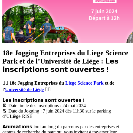
18e Jogging Entreprises du Liege Science
Park et de l’Université de Liège : 𝗟𝗲𝘀
𝗶𝗻𝘀𝗰𝗿𝗶𝗽𝘁𝗶𝗼𝗻𝘀 𝘀𝗼𝗻𝘁 𝗼𝘂𝘃𝗲𝗿𝘁𝗲𝘀 !
🏃‍♀️ 18e Jogging Entreprises du
Liege Science Park
et de
l’
Université de Liège
🏃‍♂️
𝗟𝗲𝘀 𝗶𝗻𝘀𝗰𝗿𝗶𝗽𝘁𝗶𝗼𝗻𝘀 𝘀𝗼𝗻𝘁 𝗼𝘂𝘃𝗲𝗿𝘁𝗲𝘀 !
📆 Date limite des inscriptions : 24 mai 2024
📆 Date du Jogging : 7 juin 2024 dès 11h30 sur le parking
d’ULiège-RISE
𝗔𝗻𝗶𝗺𝗮𝘁𝗶𝗼𝗻𝘀 tout au long du parcours par des entreprises et
centres de recherche du parc qui vous invitent à traverser leur