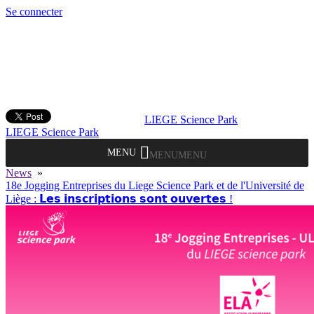
Se connecter
LIEGE Science Park
LIEGE Science Park
MENU
MENU
News
»
18e Jogging Entreprises du Liege Science Park et de l'Université de
Liège : 𝗟𝗲𝘀 𝗶𝗻𝘀𝗰𝗿𝗶𝗽𝘁𝗶𝗼𝗻𝘀 𝘀𝗼𝗻𝘁 𝗼𝘂𝘃𝗲𝗿𝘁𝗲𝘀 !