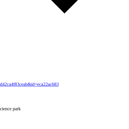
ded42ca4f83ceab&id=eca22ac683
cience park